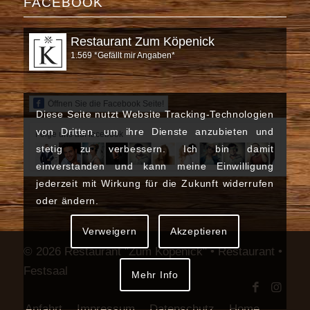
FACEBOOK
Restaurant Zum Köpenick
1.569 *Gefällt mir Angaben*
Öffnen Sie die Facebook Seite!
Diese Seite nutzt Website Tracking-Technologien
von Dritten, um ihre Dienste anzubieten und
Folge uns auf facebook
stetig zu verbessern. Ich bin damit
einverstanden und kann meine Einwilligung
jederzeit mit Wirkung für die Zukunft widerrufen
oder ändern.
Verweigern
Akzeptieren
© 2026 Restaurant "Zum Köpenick" • Restaurant •
Festsaal
Mehr Info
Anfahrt
Impressum
Datenschutz
Home